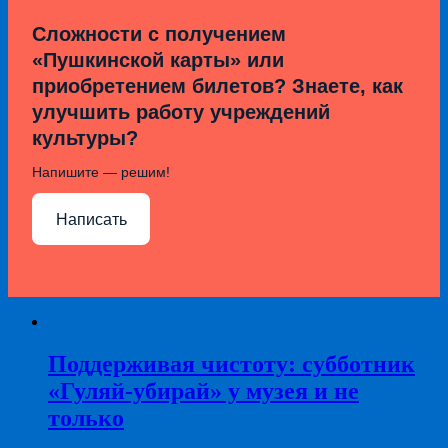
Сложности с получением
«Пушкинской карты» или
приобретением билетов? Знаете, как
улучшить работу учреждений
культуры?
Напишите — решим!
Написать
Поддерживая чистоту: субботник
«Гуляй-убирай» у музея и не
только