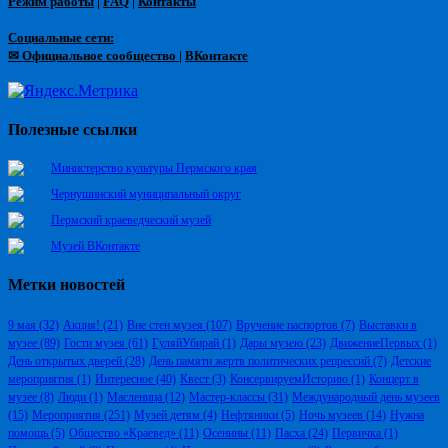
Режим работы
|
FAQ
|
Контакты
Социальные сети:
✉ Официальное сообщество
|
ВКонтакте
Полезные ссылки
Министерство культуры Пермского края
Чернушинский муниципальный округ
Пермский краеведческий музей
Музей ВКонтакте
Метки новостей
9 мая
(32)
Акция!
(21)
Вне стен музея
(107)
Вручение паспортов
(7)
Выставки в
музее
(89)
Гости музея
(61)
ГуляйУбирай
(1)
Дары музею
(23)
ДвижениеПервых
(1)
День открытых дверей
(28)
День памяти жертв политических репрессий
(7)
Детские
мероприятия
(1)
Интересное
(40)
Квест
(3)
КонсервируемИсторию
(1)
Концерт в
музее
(8)
Люди
(1)
Масленица
(12)
Мастер-классы
(31)
Международный день музеев
(15)
Мероприятия
(251)
Музей детям
(4)
Нефтяники
(5)
Ночь музеев
(14)
Нужна
помощь
(5)
Общество «Краевед»
(11)
Осенины
(11)
Пасха
(24)
Первичка
(1)