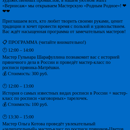
художественных промыслов, в нашем уютном МВП
«Вернисаж» мы открываем Мастерскую «Родным Родное»! ❤
❤❤
Приглашаем всех, кто любит творить своими руками, ценит
традиции и хочет провести время с пользой и удовольствием.
Вас ждёт насыщенная программа от замечательных мастеров!
📋 ПРОГРАММА (читайте внимательно!)
🕛 12:00 – 14:00
Мастер Гульнара Шарафуллина познакомит вас с историей
пряничного дела в России и проведёт мастер-класс по
росписи пряника-Матрёшки.
💰 Стоимость: 300 руб.
🕛 12:00 – 13:00
История о самых известных видах росписи в России + мастер-
класс по росписи «заговорных» тарелочек.
💰 Стоимость: 100 руб.
🕐 13:30 – 15:00
Мастер Ольга Котова проведёт увлекательный
«залипательный» мастер-класс по росписи пряников-Цветов