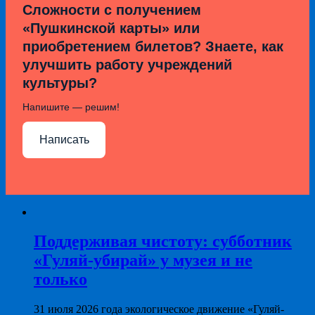
Сложности с получением
«Пушкинской карты» или
приобретением билетов? Знаете, как
улучшить работу учреждений
культуры?
Напишите — решим!
Написать
Поддерживая чистоту: субботник
«Гуляй-убирай» у музея и не
только
31 июля 2026 года экологическое движение «Гуляй-