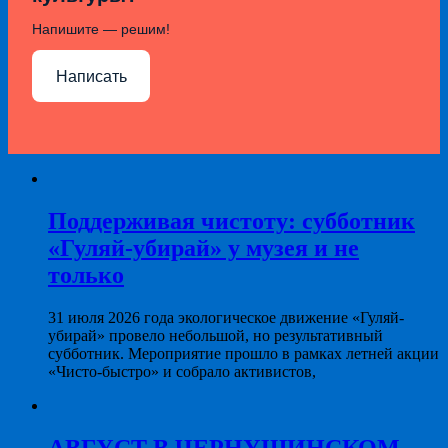
Напишите — решим!
Написать
Поддерживая чистоту: субботник
«Гуляй-убирай» у музея и не
только
31 июля 2026 года экологическое движение «Гуляй-
убирай» провело небольшой, но результативный
субботник. Мероприятие прошло в рамках летней акции
«Чисто-быстро» и собрало активистов,
АВГУСТ В ЧЕРНУШИНСКОМ