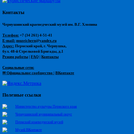
Контакты
Чернушинский краеведческий музей им. В.Г. Хлопина
Телефон:
+7 (34 261) 4-51-41
E-mail:
muzeichern@yandex.ru
Адрес:
Пермский край, г. Чернушка,
бул. 48-й Стрелковой Бригады, д.1
Режим работы
|
FAQ
|
Контакты
Социальные сети:
✉ Официальное сообщество
|
ВКонтакте
Полезные ссылки
Министерство культуры Пермского края
Чернушинский муниципальный округ
Пермский краеведческий музей
Музей ВКонтакте