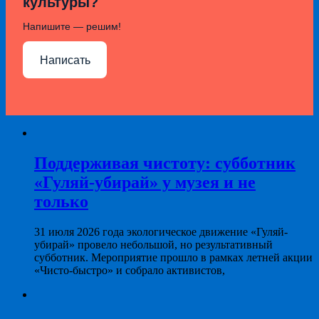
культуры?
Напишите — решим!
Написать
Поддерживая чистоту: субботник
«Гуляй-убирай» у музея и не
только
31 июля 2026 года экологическое движение «Гуляй-
убирай» провело небольшой, но результативный
субботник. Мероприятие прошло в рамках летней акции
«Чисто-быстро» и собрало активистов,