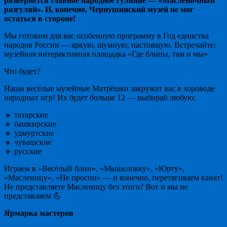
развернётся главное народное гуляние — «Масленичный
разгуляй». И, конечно, Чернушинский музей не мог
остаться в стороне!
Мы готовим для вас особенную программу в Год единства
народов России — яркую, шумную, настоящую. Встречайте:
музейная интерактивная площадка «Где блины, там и мы»
Что будет?
Наши весёлые музейные Матрёшки закружат вас в хороводе
народных игр! Их будет больше 12 — выбирай любую:
🔹 татарские
🔹 башкирские
🔹 удмуртские
🔹 чувашские
🔹 русские
Играем в «Весёлый блин», «Мышеловку», «Юрту»,
«Масленицу», «Не проспи» — и конечно, перетягиваем канат!
Не представляете Масленицу без этого? Вот и мы не
представляем 💪
Ярмарка мастеров