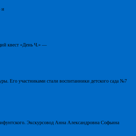
 и
щий квест «День Ч.» —
уры. Его участниками стали воспитанники детского сада №7
мифунтского. Экскурсовод Анна Александровна Софьина