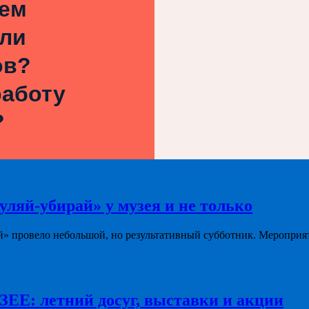
ием
или
ов?
работу
?
уляй-убирай» у музея и не только
й» провело небольшой, но результативный субботник. Мероприя
летний досуг, выставки и акции