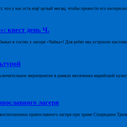
ит, что у нас есть ещё целый месяц, чтобы провести его интересно
»: квест день Ч.
ывал в гостях у лагеря «Чайка»! Для ребят мы устроили настоя
льтурой
ключительное мероприятие в рамках месячника марийской культ
авославного лагеря
 воспитанники православного лагеря при храме Спиридона Три