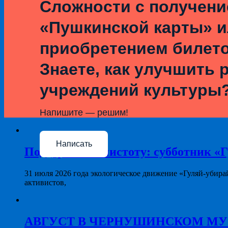
Сложности с получен
«Пушкинской карты» 
приобретением билет
Знаете, как улучшить 
учреждений культуры
Напишите — решим!
Написать
Поддерживая чистоту: субботник «Г
31 июля 2026 года экологическое движение «Гуляй-убира
активистов,
АВГУСТ В ЧЕРНУШИНСКОМ МУЗЕЕ: 