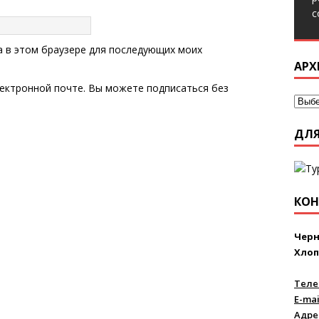
с
та в этом браузере для последующих моих
АРХ
ектронной почте. Вы можете
подписаться
без
ДЛЯ
КОН
Черн
Хлоп
Теле
E-mai
Адре