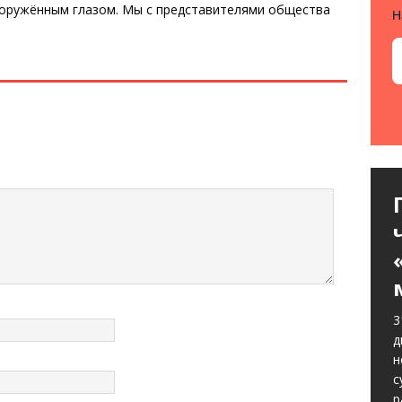
ооружённым глазом. Мы с представителями общества
Н
3
д
н
с
р