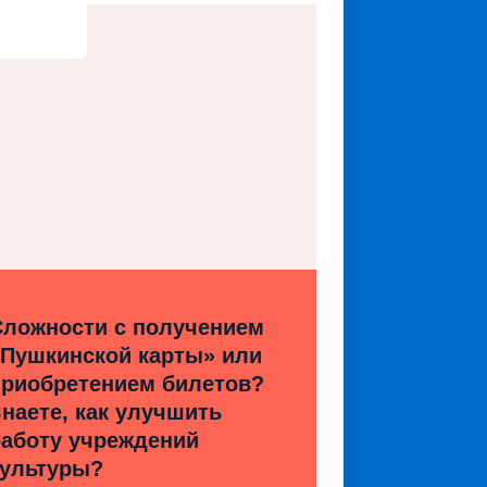
Сложности с получением
«Пушкинской карты» или
приобретением билетов?
наете, как улучшить
работу учреждений
культуры?