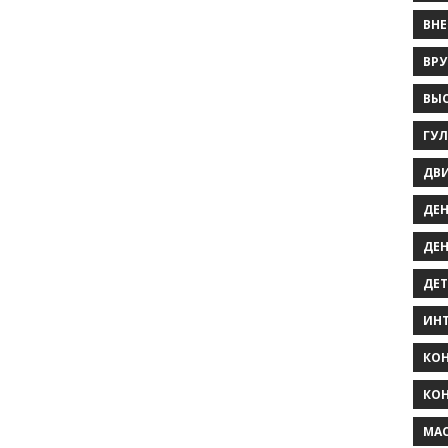
ВНЕ
ВРУ
ВЫС
ГУ
ДВ
ДЕН
ДЕН
ДЕТ
ИНТ
КО
КОН
МА