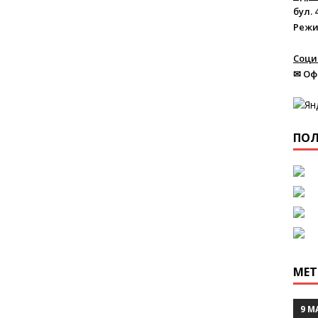
бул. 
Режи
Соци
✉ Оф
ПОЛ
МЕТ
9 М