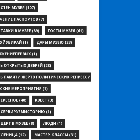
 СТЕН МУЗЕЯ
(107)
ЧЕНИЕ ПАСПОРТОВ
(7)
ТАВКИ В МУЗЕЕ
(89)
ГОСТИ МУЗЕЯ
(61)
ЛЯЙУБИРАЙ
(1)
ДАРЫ МУЗЕЮ
(23)
ИЖЕНИЕПЕРВЫХ
(1)
Ь ОТКРЫТЫХ ДВЕРЕЙ
(28)
Ь ПАМЯТИ ЖЕРТВ ПОЛИТИЧЕСКИХ РЕПРЕССИЙ
(7)
СКИЕ МЕРОПРИЯТИЯ
(1)
ЕРЕСНОЕ
(40)
КВЕСТ
(3)
НСЕРВИРУЕМИСТОРИЮ
(1)
ЦЕРТ В МУЗЕЕ
(8)
ЛЮДИ
(1)
СЛЕНИЦА
(12)
МАСТЕР-КЛАССЫ
(31)