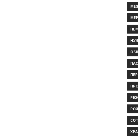
МЕ
МЕ
НЕ
НУ
ОБЩ
ПАС
ПЕР
ПРО
РЕЖ
РО
СО
ХР