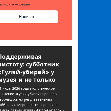
апишите — решим!
Написать
Поддерживая
чистоту: субботник
«Гуляй-убирай» у
музея и не только
1 июля 2026 года экологическое
вижение «Гуляй-убирай» провело
ебольшой, но результативный
убботник. Мероприятие прошло в
амках летней акции «Чисто-быстро» и