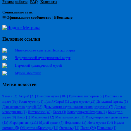
Режим работы
|
FAQ
|
Контакты
Социальные сети:
✉ Официальное сообщество
|
ВКонтакте
Полезные ссылки
Министерство культуры Пермского края
Чернушинский муниципальный округ
Пермский краеведческий музей
Музей ВКонтакте
Метки новостей
9 мая
(32)
Акция!
(21)
Вне стен музея
(107)
Вручение паспортов
(7)
Выставки в
музее
(89)
Гости музея
(61)
ГуляйУбирай
(1)
Дары музею
(23)
ДвижениеПервых
(1)
День открытых дверей
(28)
День памяти жертв политических репрессий
(7)
Детские
мероприятия
(1)
Интересное
(40)
Квест
(3)
КонсервируемИсторию
(1)
Концерт в
музее
(8)
Люди
(1)
Масленица
(12)
Мастер-классы
(31)
Международный день музеев
(15)
Мероприятия
(251)
Музей детям
(4)
Нефтяники
(5)
Ночь музеев
(14)
Нужна
помощь
(5)
Общество «Краевед»
(11)
Осенины
(11)
Пасха
(24)
Первичка
(1)