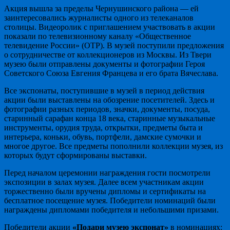
Акция вышла за пределы Чернушинского района — ей
заинтересовались журналисты одного из телеканалов
столицы. Видеоролик с приглашением участвовать в акции
показали по телевизионному каналу «Общественное
телевидение России» (ОТР). В музей поступили предложения
о сотрудничестве от коллекционеров из Москвы. Из Твери
музею были отправлены документы и фотографии Героя
Советского Союза Евгения Францева и его брата Вячеслава.
Все экспонаты, поступившие в музей в период действия
акции были выставлены на обозрение посетителей. Здесь и
фотографии разных периодов, значки, документы, посуда,
старинный сарафан конца 18 века, старинные музыкальные
инструменты, орудия труда, открытки, предметы быта и
интерьера, коньки, обувь, портфели, дамские сумочки и
многое другое. Все предметы пополнили коллекции музея, из
которых будут сформированы выставки.
Перед началом церемонии награждения гости посмотрели
экспозиции в залах музея. Далее всем участникам акции
торжественно были вручены дипломы и сертификаты на
бесплатное посещение музея. Победители номинаций были
награждены дипломами победителя и небольшими призами.
Победители акции
«Подари музею экспонат»
в номинациях: