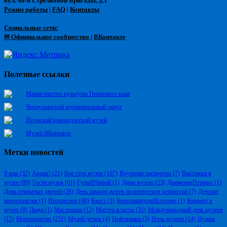
бул. 48-й Стрелковой Бригады, д.1
Режим работы
|
FAQ
|
Контакты
Социальные сети:
✉ Официальное сообщество
|
ВКонтакте
Полезные ссылки
Министерство культуры Пермского края
Чернушинский муниципальный округ
Пермский краеведческий музей
Музей ВКонтакте
Метки новостей
9 мая
(32)
Акция!
(21)
Вне стен музея
(107)
Вручение паспортов
(7)
Выставки в
музее
(89)
Гости музея
(61)
ГуляйУбирай
(1)
Дары музею
(23)
ДвижениеПервых
(1)
День открытых дверей
(28)
День памяти жертв политических репрессий
(7)
Детские
мероприятия
(1)
Интересное
(40)
Квест
(3)
КонсервируемИсторию
(1)
Концерт в
музее
(8)
Люди
(1)
Масленица
(12)
Мастер-классы
(31)
Международный день музеев
(15)
Мероприятия
(251)
Музей детям
(4)
Нефтяники
(5)
Ночь музеев
(14)
Нужна