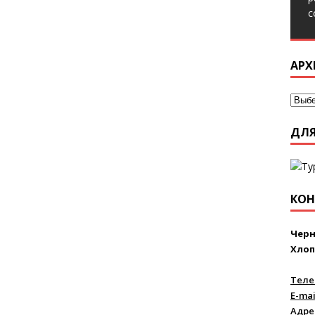
с
АРХ
ДЛЯ
КОН
Черн
Хлоп
Теле
E-mai
Адре