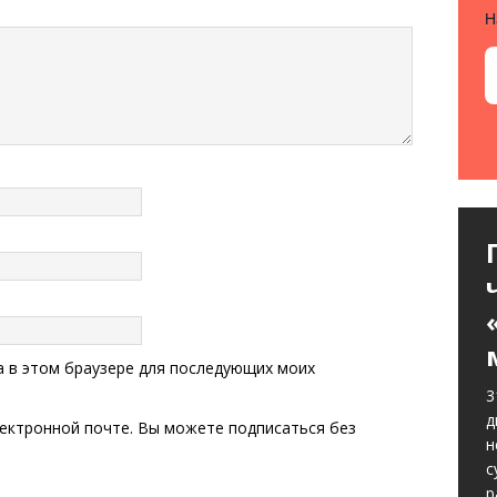
Н
та в этом браузере для последующих моих
3
д
ектронной почте. Вы можете
подписаться
без
н
с
р