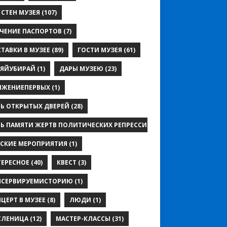
 СТЕН МУЗЕЯ
(107)
ЧЕНИЕ ПАСПОРТОВ
(7)
ТАВКИ В МУЗЕЕ
(89)
ГОСТИ МУЗЕЯ
(61)
ЛЯЙУБИРАЙ
(1)
ДАРЫ МУЗЕЮ
(23)
ИЖЕНИЕПЕРВЫХ
(1)
Ь ОТКРЫТЫХ ДВЕРЕЙ
(28)
Ь ПАМЯТИ ЖЕРТВ ПОЛИТИЧЕСКИХ РЕПРЕССИЙ
(7)
СКИЕ МЕРОПРИЯТИЯ
(1)
ЕРЕСНОЕ
(40)
КВЕСТ
(3)
НСЕРВИРУЕМИСТОРИЮ
(1)
ЦЕРТ В МУЗЕЕ
(8)
ЛЮДИ
(1)
СЛЕНИЦА
(12)
МАСТЕР-КЛАССЫ
(31)