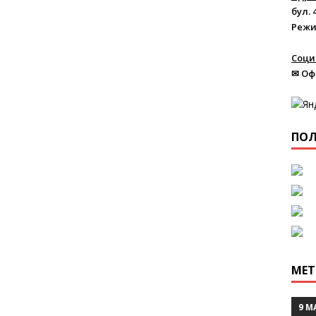
бул. 
Режи
Соци
✉ Оф
ПОЛ
МЕТ
9 М