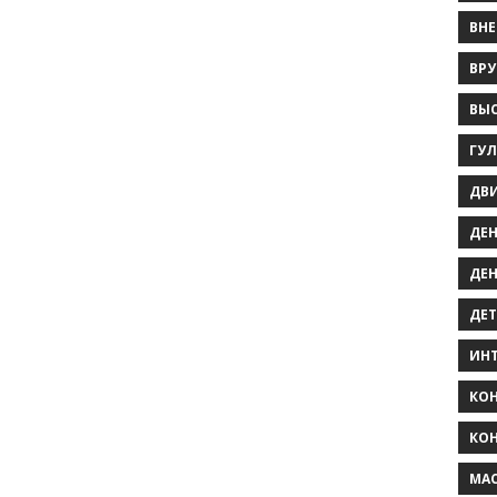
ВНЕ
ВРУ
ВЫС
ГУ
ДВ
ДЕН
ДЕН
ДЕТ
ИНТ
КО
КОН
МА