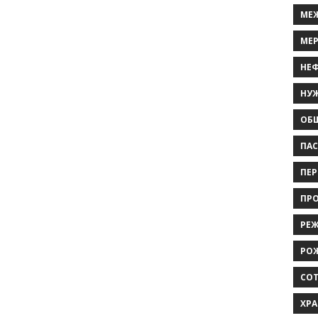
МЕ
МЕ
НЕ
НУ
ОБЩ
ПАС
ПЕР
ПРО
РЕЖ
РО
СО
ХР