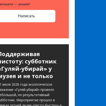
апишите — решим!
Написать
Поддерживая
чистоту: субботник
«Гуляй-убирай» у
музея и не только
1 июля 2026 года экологическое
вижение «Гуляй-убирай» провело
ебольшой, но результативный
убботник. Мероприятие прошло в
амках летней акции «Чисто-быстро» и