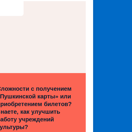
Сложности с получением
«Пушкинской карты» или
приобретением билетов?
наете, как улучшить
работу учреждений
культуры?