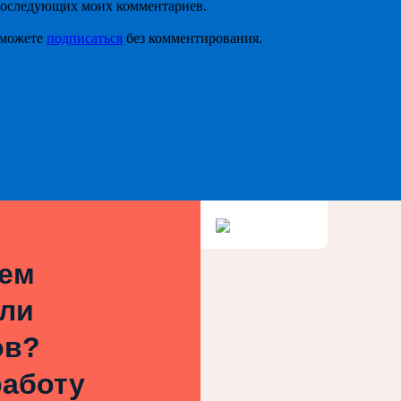
я последующих моих комментариев.
 можете
подписаться
без комментирования.
ием
или
ов?
работу