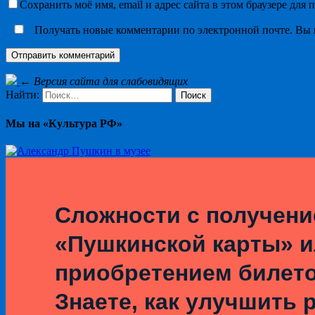
Сохранить моё имя, email и адрес сайта в этом браузере дл
Получать новые комментарии по электронной почте. Вы
←
Версия сайта для слабовидящих
Найти:
Мы на «Культура РФ»
Сложности с получен
«Пушкинской карты» 
приобретением билет
Знаете, как улучшить 