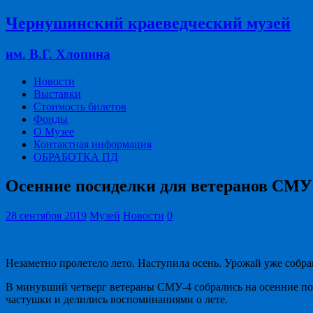
Чернушинский краеведческий музей
им. В.Г. Хлопина
Новости
Выставки
Стоимость билетов
Фонды
О Музее
Контактная информация
ОБРАБОТКА ПД
Осенние посиделки для ветеранов СМУ
28 сентября 2019
Музей
Новости
0
Незаметно пролетело лето. Наступила осень. Урожай уже собран
В минувший четверг ветераны СМУ-4 собрались на осенние пос
частушки и делились воспоминаниями о лете.