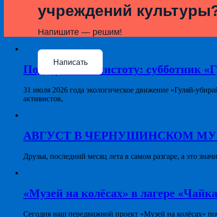
учреждений культуры
Напишите — решим!
Написать
Поддерживая чистоту: субботник «Г
31 июля 2026 года экологическое движение «Гуляй-убира
активистов,
АВГУСТ В ЧЕРНУШИНСКОМ МУЗЕЕ: 
Друзья, последний месяц лета в самом разгаре, а это знач
«Музей на колёсах» в лагере «Чайка
Сегодня наш передвижной проект «Музей на колёсах» поб