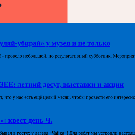
?
уляй-убирай» у музея и не только
й» провело небольшой, но результативный субботник. Мероприя
летний досуг, выставки и акции
ит, что у нас есть ещё целый месяц, чтобы провести его интересно
»: квест день Ч.
ывал в гостях у лагеря «Чайка»! Для ребят мы устроили настоя