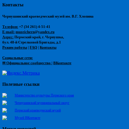
Контакты
Чернушинский краеведческий музей им. В.Г. Хлопина
Телефон:
+7 (34 261) 4-51-41
E-mail:
muzeichern@yandex.ru
Адрес:
Пермский край, г. Чернушка,
бул. 48-й Стрелковой Бригады, д.1
Режим работы
|
FAQ
|
Контакты
Социальные сети:
✉ Официальное сообщество
|
ВКонтакте
Полезные ссылки
Министерство культуры Пермского края
Чернушинский муниципальный округ
Пермский краеведческий музей
Музей ВКонтакте
Метки новостей