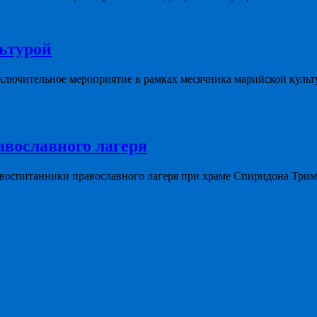
льтурой
ключительное мероприятие в рамках месячника марийской культ
авославного лагеря
 воспитанники православного лагеря при храме Спиридона Три