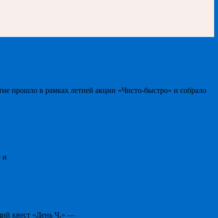
тие прошло в рамках летней акции «Чисто-быстро» и собрало
 и
щий квест «День Ч.» —