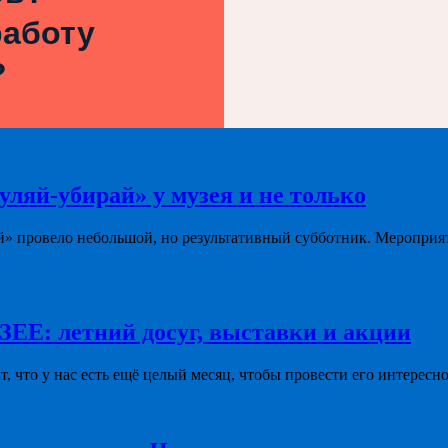
работу
?
уляй-убирай» у музея и не только
й» провело небольшой, но результативный субботник. Мероприя
летний досуг, выставки и акции
ит, что у нас есть ещё целый месяц, чтобы провести его интересно