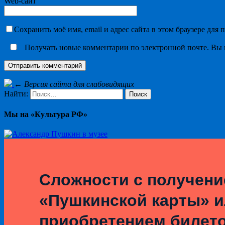
Web-сайт
Сохранить моё имя, email и адрес сайта в этом браузере дл
Получать новые комментарии по электронной почте. Вы
←
Версия сайта для слабовидящих
Найти:
Мы на «Культура РФ»
Сложности с получен
«Пушкинской карты» 
приобретением билет