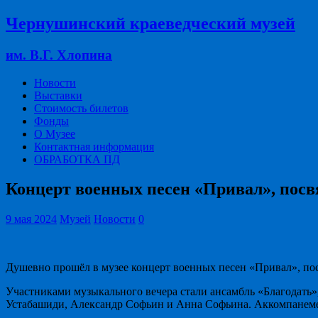
Чернушинский краеведческий музей
им. В.Г. Хлопина
Новости
Выставки
Стоимость билетов
Фонды
О Музее
Контактная информация
ОБРАБОТКА ПД
Концерт военных песен «Привал», по
9 мая 2024
Музей
Новости
0
Душевно прошёл в музее концерт военных песен «Привал», 
Участниками музыкального вечера стали ансамбль «Благодать
Устабашиди, Александр Софьин и Анна Софьина. Аккомпанеме