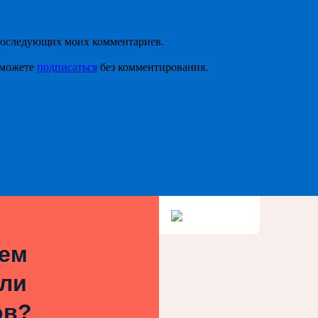
я последующих моих комментариев.
 можете
подписаться
без комментирования.
ием
или
ов?