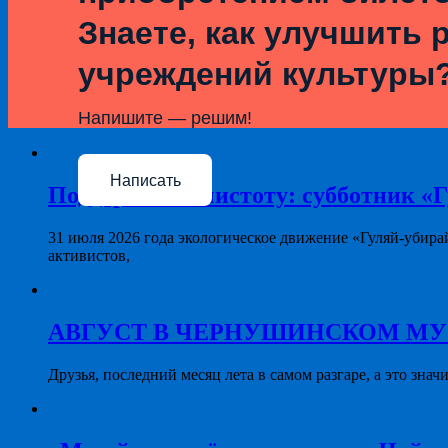
Знаете, как улучшить 
учреждений культуры
Напишите — решим!
Написать
Поддерживая чистоту: субботник «Г
31 июля 2026 года экологическое движение «Гуляй-убира
активистов,
АВГУСТ В ЧЕРНУШИНСКОМ МУЗЕЕ: 
Друзья, последний месяц лета в самом разгаре, а это знач