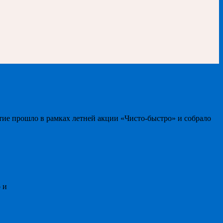
тие прошло в рамках летней акции «Чисто-быстро» и собрало
 и