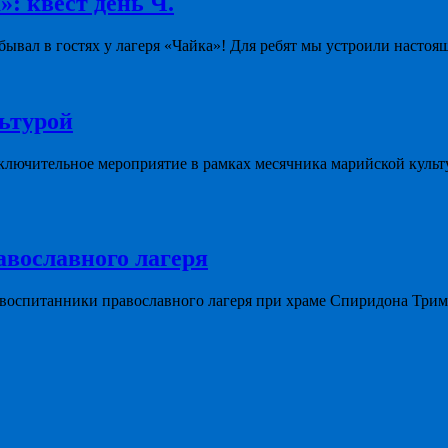
»: квест день Ч.
ывал в гостях у лагеря «Чайка»! Для ребят мы устроили настоя
льтурой
ключительное мероприятие в рамках месячника марийской культ
авославного лагеря
 воспитанники православного лагеря при храме Спиридона Три