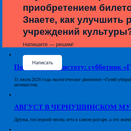
приобретением билет
Знаете, как улучшить 
учреждений культуры
Напишите — решим!
Написать
Поддерживая чистоту: субботник «Г
31 июля 2026 года экологическое движение «Гуляй-убира
активистов,
АВГУСТ В ЧЕРНУШИНСКОМ МУЗЕЕ: 
Друзья, последний месяц лета в самом разгаре, а это знач