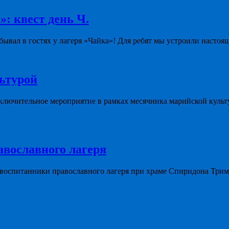
»: квест день Ч.
ывал в гостях у лагеря «Чайка»! Для ребят мы устроили настоя
льтурой
ключительное мероприятие в рамках месячника марийской культ
авославного лагеря
 воспитанники православного лагеря при храме Спиридона Три