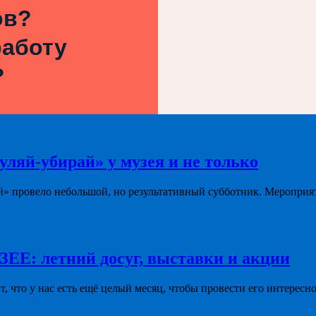
ов?
работу
?
уляй-убирай» у музея и не только
й» провело небольшой, но результативный субботник. Мероприя
летний досуг, выставки и акции
ит, что у нас есть ещё целый месяц, чтобы провести его интересно