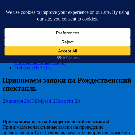
Чернушинский краеведческий музей
им. В.Г. Хлопина
Новости
Выставки
Стоимость билетов
Фонды
О Музее
Контактная информация
ОБРАБОТКА ПД
Принимаем заявки на Рождественский
спектакль
9 января 2015
Музей
Новости
0
Приглашаем всех на Рождественский спектакль!
Принимаем коллективные заявки на проведение
представления 14 и 15 января, начало мероприятия возможно