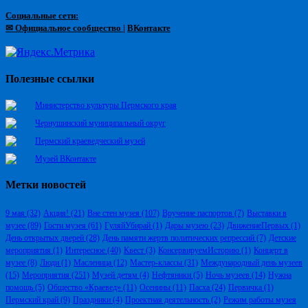
Социальные сети:
✉ Официальное сообщество
|
ВКонтакте
Полезные ссылки
Министерство культуры Пермского края
Чернушинский муниципальный округ
Пермский краеведческий музей
Музей ВКонтакте
Метки новостей
9 мая
(32)
Акция!
(21)
Вне стен музея
(107)
Вручение паспортов
(7)
Выставки в
музее
(89)
Гости музея
(61)
ГуляйУбирай
(1)
Дары музею
(23)
ДвижениеПервых
(1)
День открытых дверей
(28)
День памяти жертв политических репрессий
(7)
Детские
мероприятия
(1)
Интересное
(40)
Квест
(3)
КонсервируемИсторию
(1)
Концерт в
музее
(8)
Люди
(1)
Масленица
(12)
Мастер-классы
(31)
Международный день музеев
(15)
Мероприятия
(251)
Музей детям
(4)
Нефтяники
(5)
Ночь музеев
(14)
Нужна
помощь
(5)
Общество «Краевед»
(11)
Осенины
(11)
Пасха
(24)
Первичка
(1)
Пермский край
(9)
Праздники
(4)
Проектная деятельность
(2)
Режим работы музея