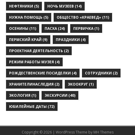
НЕФТЯНИКИ
(5)
НОЧЬ МУЗЕЕВ
(14)
НУЖНА ПОМОЩЬ
(5)
ОБЩЕСТВО «КРАЕВЕД»
(11)
ОСЕНИНЫ
(11)
ПАСХА
(24)
ПЕРВИЧКА
(1)
ПЕРМСКИЙ КРАЙ
(9)
ПРАЗДНИКИ
(4)
ПРОЕКТНАЯ ДЕЯТЕЛЬНОСТЬ
(2)
РЕЖИМ РАБОТЫ МУЗЕЯ
(4)
РОЖДЕСТВЕНСКИЕ ПОСИДЕЛКИ
(4)
СОТРУДНИКИ
(2)
ХРАНИТЕЛИНАСЛЕДИЯ
(2)
ЭКООКРУГ
(1)
ЭКОЛОГИЯ
(1)
ЭКСКУРСИИ
(40)
ЮБИЛЕЙНЫЕ ДАТЫ
(72)
Copyright © 2026 | WordPress Theme by
MH Themes