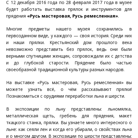
С 12 декабря 2016 года по 28 февраля 2017 года в музее
будет работать выставка прялок и инструментов для
прядения
«Русь мастеровая, Русь ремесленная»
.
Многие предметы нашего музея сохранились в
первозданном виде, у каждого — своя история. Среди них
и наши прялки. Крестьянский дом прошлого века
невозможно представить без прялок, ведь они были
верными спутницами женщин, сопровождали их с детства
и до глубокой старости. Прядение было частью
своеобразной традиционной культуры разных народов.
На выставке «Русь мастеровая, Русь ремесленная» вы
можете узнать всё, о чём рассказывают прялки!
Познакомиться с орудиями переработки льна и шерсти.
В экспозиции по льну представлены: льномялка,
металлическая щеть, гребень для прядения, макет
ткацкого станка, прялки. Вы узнаете много интересного о
льне: как сеяли лен и когда его убирали, о свойствах льна
и о многом другом. В экспозиции по шерсти представлены: