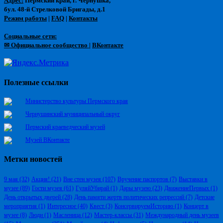
Адрес:
Пермский край, г. Чернушка,
бул. 48-й Стрелковой Бригады, д.1
Режим работы
|
FAQ
|
Контакты
Социальные сети:
✉ Официальное сообщество
|
ВКонтакте
Полезные ссылки
Министерство культуры Пермского края
Чернушинский муниципальный округ
Пермский краеведческий музей
Музей ВКонтакте
Метки новостей
9 мая
(32)
Акция!
(21)
Вне стен музея
(107)
Вручение паспортов
(7)
Выставки в
музее
(89)
Гости музея
(61)
ГуляйУбирай
(1)
Дары музею
(23)
ДвижениеПервых
(1)
День открытых дверей
(28)
День памяти жертв политических репрессий
(7)
Детские
мероприятия
(1)
Интересное
(40)
Квест
(3)
КонсервируемИсторию
(1)
Концерт в
музее
(8)
Люди
(1)
Масленица
(12)
Мастер-классы
(31)
Международный день музеев