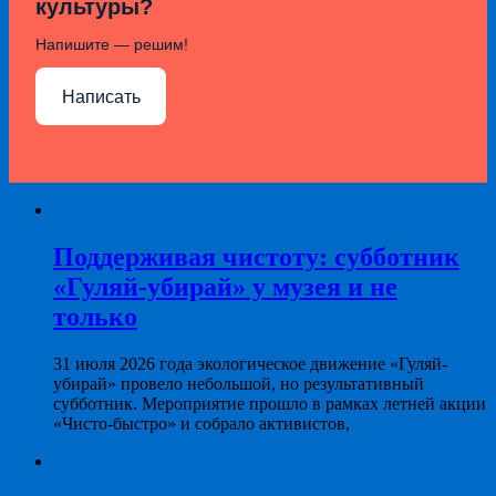
культуры?
Напишите — решим!
Написать
Поддерживая чистоту: субботник
«Гуляй-убирай» у музея и не
только
31 июля 2026 года экологическое движение «Гуляй-
убирай» провело небольшой, но результативный
субботник. Мероприятие прошло в рамках летней акции
«Чисто-быстро» и собрало активистов,