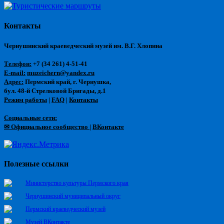
Контакты
Чернушинский краеведческий музей им. В.Г. Хлопина
Телефон:
+7 (34 261) 4-51-41
E-mail:
muzeichern@yandex.ru
Адрес:
Пермский край, г. Чернушка,
бул. 48-й Стрелковой Бригады, д.1
Режим работы
|
FAQ
|
Контакты
Социальные сети:
✉ Официальное сообщество
|
ВКонтакте
Полезные ссылки
Министерство культуры Пермского края
Чернушинский муниципальный округ
Пермский краеведческий музей
Музей ВКонтакте