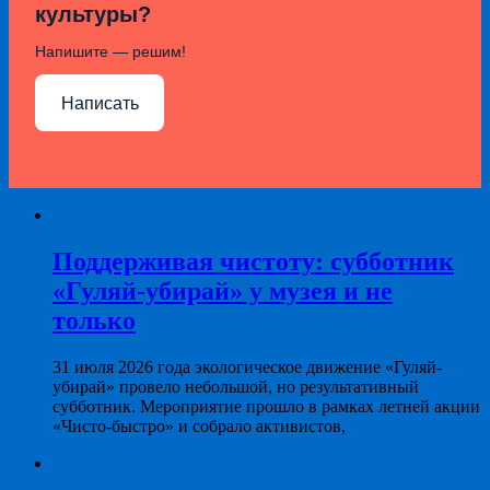
культуры?
Напишите — решим!
Написать
Поддерживая чистоту: субботник
«Гуляй-убирай» у музея и не
только
31 июля 2026 года экологическое движение «Гуляй-
убирай» провело небольшой, но результативный
субботник. Мероприятие прошло в рамках летней акции
«Чисто-быстро» и собрало активистов,