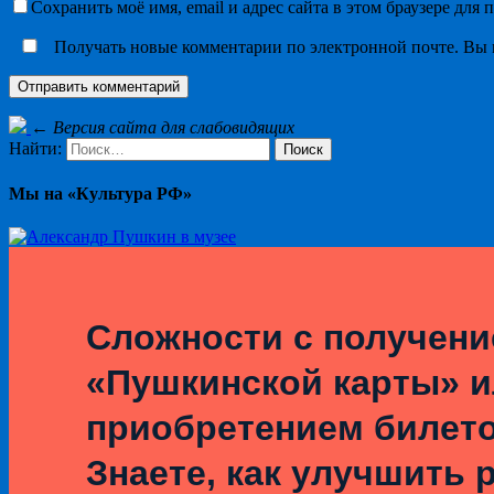
Сохранить моё имя, email и адрес сайта в этом браузере дл
Получать новые комментарии по электронной почте. Вы
←
Версия сайта для слабовидящих
Найти:
Мы на «Культура РФ»
Сложности с получен
«Пушкинской карты» 
приобретением билет
Знаете, как улучшить 