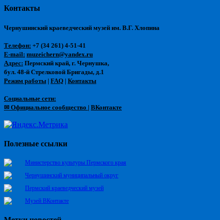
Контакты
Чернушинский краеведческий музей им. В.Г. Хлопина
Телефон:
+7 (34 261) 4-51-41
E-mail:
muzeichern@yandex.ru
Адрес:
Пермский край, г. Чернушка,
бул. 48-й Стрелковой Бригады, д.1
Режим работы
|
FAQ
|
Контакты
Социальные сети:
✉ Официальное сообщество
|
ВКонтакте
Полезные ссылки
Министерство культуры Пермского края
Чернушинский муниципальный округ
Пермский краеведческий музей
Музей ВКонтакте
Метки новостей