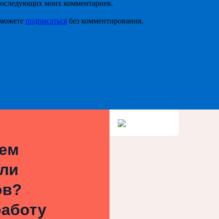
я последующих моих комментариев.
 можете
подписаться
без комментирования.
ием
или
ов?
работу