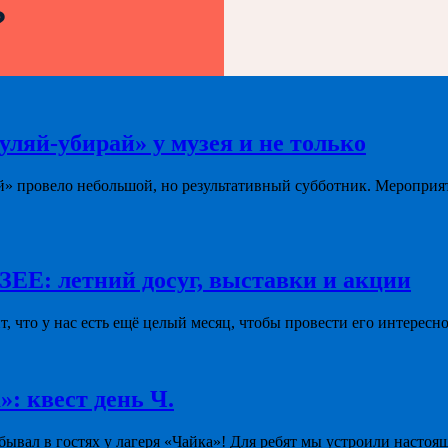
?
уляй-убирай» у музея и не только
й» провело небольшой, но результативный субботник. Мероприя
летний досуг, выставки и акции
ит, что у нас есть ещё целый месяц, чтобы провести его интересно
»: квест день Ч.
ывал в гостях у лагеря «Чайка»! Для ребят мы устроили настоя