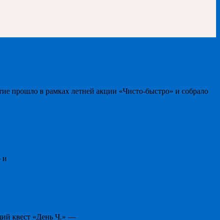
тие прошло в рамках летней акции «Чисто-быстро» и собрало
 и
щий квест «День Ч.» —