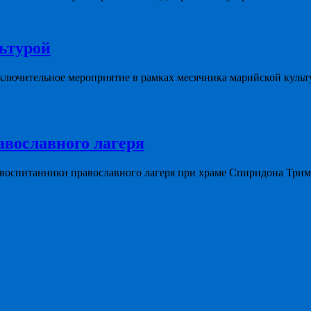
льтурой
ключительное мероприятие в рамках месячника марийской культ
авославного лагеря
 воспитанники православного лагеря при храме Спиридона Три