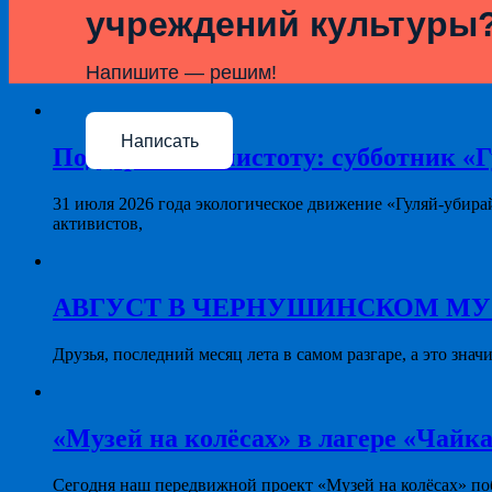
учреждений культуры
Напишите — решим!
Написать
Поддерживая чистоту: субботник «Г
31 июля 2026 года экологическое движение «Гуляй-убира
активистов,
АВГУСТ В ЧЕРНУШИНСКОМ МУЗЕЕ: 
Друзья, последний месяц лета в самом разгаре, а это знач
«Музей на колёсах» в лагере «Чайка
Сегодня наш передвижной проект «Музей на колёсах» поб