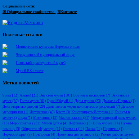
Социальные сети:
✉ Официальное сообщество
|
ВКонтакте
Полезные ссылки
Министерство культуры Пермского края
Чернушинский муниципальный округ
Пермский краеведческий музей
Музей ВКонтакте
Метки новостей
9 мая
(32)
Акция!
(21)
Вне стен музея
(107)
Вручение паспортов
(7)
Выставки в
музее
(89)
Гости музея
(61)
ГуляйУбирай
(1)
Дары музею
(23)
ДвижениеПервых
(1)
День открытых дверей
(28)
День памяти жертв политических репрессий
(7)
Детские
мероприятия
(1)
Интересное
(40)
Квест
(3)
КонсервируемИсторию
(1)
Концерт в
музее
(8)
Люди
(1)
Масленица
(12)
Мастер-классы
(31)
Международный день музеев
(15)
Мероприятия
(251)
Музей детям
(4)
Нефтяники
(5)
Ночь музеев
(14)
Нужна
помощь
(5)
Общество «Краевед»
(11)
Осенины
(11)
Пасха
(24)
Первичка
(1)
Пермский край
(9)
Праздники
(4)
Проектная деятельность
(2)
Режим работы музея