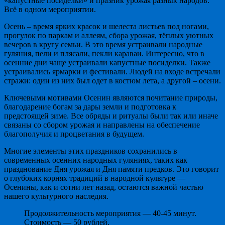
«капустные посиделки» и празник урожая разных народов.
Всё в одном мероприятии.
Осень – время ярких красок и шелеста листьев под ногами,
прогулок по паркам и аллеям, сбора урожая, тёплых уютных
вечеров в кругу семьи. В это время устраивали народные
гуляния, пели и плясали, пекли караваи. Интересно, что в
осенние дни чаще устраивали капустные посиделки. Также
устраивались ярмарки и фестивали. Людей на входе встречали
стражи: один из них был одет в костюм лета, а другой – осени.
Ключевыми мотивами Осенин являются почитание природы,
благодарение богам за дары земли и подготовка к
предстоящей зиме. Все обряды и ритуалы были так или иначе
связаны со сбором урожая и направлены на обеспечение
благополучия и процветания в будущем.
Многие элементы этих праздников сохранились в
современных осенних народных гуляниях, таких как
празднование Дня урожая и Дня памяти предков. Это говорит
о глубоких корнях традиций в народной культуре —
Осенины, как и сотни лет назад, остаются важной частью
нашего культурного наследия.
Продолжительность мероприятия — 40-45 минут.
Стоимость — 50 рублей.