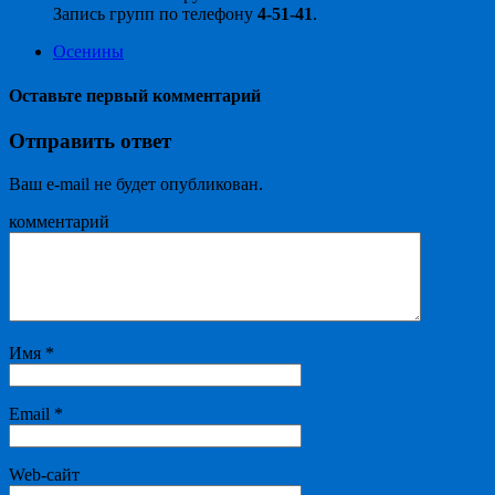
Запись групп по телефону
4-51-41
.
Осенины
Оставьте первый комментарий
Отправить ответ
Ваш e-mail не будет опубликован.
комментарий
Имя
*
Email
*
Web-сайт