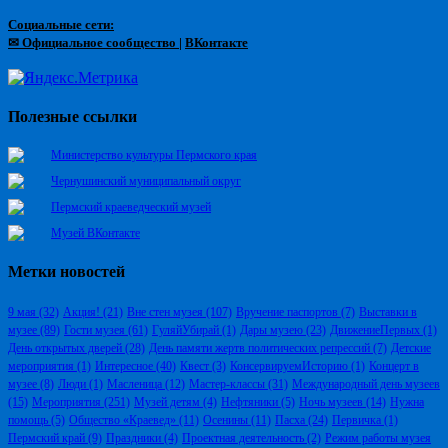
Социальные сети:
✉ Официальное сообщество
|
ВКонтакте
Полезные ссылки
Министерство культуры Пермского края
Чернушинский муниципальный округ
Пермский краеведческий музей
Музей ВКонтакте
Метки новостей
9 мая
(32)
Акция!
(21)
Вне стен музея
(107)
Вручение паспортов
(7)
Выставки в
музее
(89)
Гости музея
(61)
ГуляйУбирай
(1)
Дары музею
(23)
ДвижениеПервых
(1)
День открытых дверей
(28)
День памяти жертв политических репрессий
(7)
Детские
мероприятия
(1)
Интересное
(40)
Квест
(3)
КонсервируемИсторию
(1)
Концерт в
музее
(8)
Люди
(1)
Масленица
(12)
Мастер-классы
(31)
Международный день музеев
(15)
Мероприятия
(251)
Музей детям
(4)
Нефтяники
(5)
Ночь музеев
(14)
Нужна
помощь
(5)
Общество «Краевед»
(11)
Осенины
(11)
Пасха
(24)
Первичка
(1)
Пермский край
(9)
Праздники
(4)
Проектная деятельность
(2)
Режим работы музея