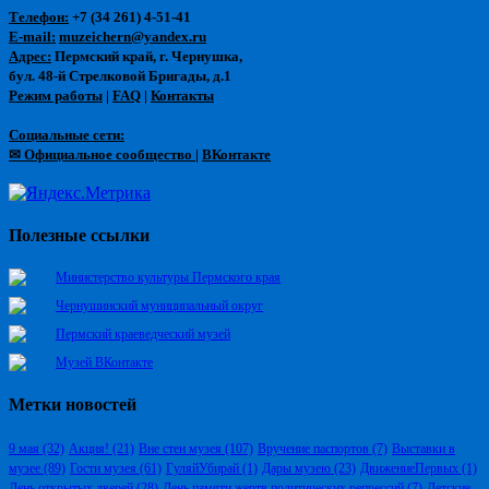
Телефон:
+7 (34 261) 4-51-41
E-mail:
muzeichern@yandex.ru
Адрес:
Пермский край, г. Чернушка,
бул. 48-й Стрелковой Бригады, д.1
Режим работы
|
FAQ
|
Контакты
Социальные сети:
✉ Официальное сообщество
|
ВКонтакте
Полезные ссылки
Министерство культуры Пермского края
Чернушинский муниципальный округ
Пермский краеведческий музей
Музей ВКонтакте
Метки новостей
9 мая
(32)
Акция!
(21)
Вне стен музея
(107)
Вручение паспортов
(7)
Выставки в
музее
(89)
Гости музея
(61)
ГуляйУбирай
(1)
Дары музею
(23)
ДвижениеПервых
(1)
День открытых дверей
(28)
День памяти жертв политических репрессий
(7)
Детские