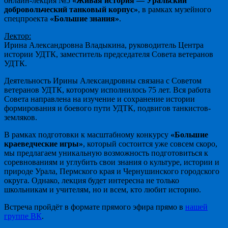
онлайн-лекция №5
«Живая история — Уральский
добровольческий танковый корпус»
, в рамках музейного
спецпроекта
«Большие знания»
.
Лектор:
Ирина Александровна Владыкина, руководитель Центра
истории УДТК, заместитель председателя Совета ветеранов
УДТК.
Деятельность Ирины Александровны связана с Советом
ветеранов УДТК, которому исполнилось 75 лет. Вся работа
Совета направлена на изучение и сохранение истории
формирования и боевого пути УДТК, подвигов танкистов-
земляков.
В рамках подготовки к масштабному конкурсу
«Большие
краеведческие игры»
, который состоится уже совсем скоро,
мы предлагаем уникальную возможность подготовиться к
соревнованиям и углубить свои знания о культуре, истории и
природе Урала, Пермского края и Чернушинского городского
округа. Однако, лекция будет интересна не только
школьникам и учителям, но и всем, кто любит историю.
Встреча пройдёт в формате прямого эфира прямо в
нашей
группе ВК
.