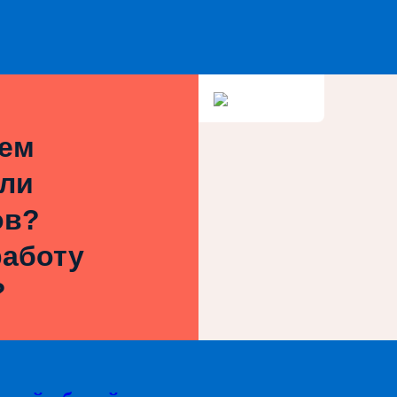
ием
или
ов?
работу
?