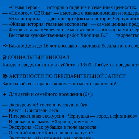
— «Семья Героя» — история о подвиге и семейных ценностях.
— «Помогаем СВОим» — выставка о взаимопомощи и поддерж
— «Эхо истории» — древние артефакты и история Чернушинск
— «Живая история: главные экспонаты» — самые ценные пре
— Фотовыставка «Увлеченные мечтатели» — взгляд на мир чер
— Выставка художественных работ Хлопина В.Г. — творчество
📢 Важно: Дети до 16 лет посещают выставки бесплатно по сре
🎬 СОЦИАЛЬНЫЙ КИНОЗАЛ
Каждую среду, пятницу и субботу в 13:00. Требуется предварит
📚 АКТИВНОСТИ ПО ПРЕДВАРИТЕЛЬНОЙ ЗАПИСИ
Записывайтесь заранее, количество мест ограничено!
🔹 Для детей и семейного посещения (6+):
— Экскурсия «В гости в русскую избу»
— Квест «Обитатели леса»
— Интерактивная экскурсия «Чернушка — город нефтяников»
— Игровая программа «Хоровод дружбы»
— Экскурсия «Как рубашка в поле выросла»
— Осенний квест «Кого нашли в капусте?»
— Экскурсия «Мы помним, мы гордимся»