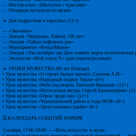
— Мастер-класс «Шкатулка с чудесами»
— Обзорная экскурсия по музею
🔹 Для подростков и взрослых (12+):
— «Эко-квиз»
— Лекция «Чернушка. Району 100 лет»
— Лекция «Тайны нефтяных рек»
— Мероприятие «ФондоМерие»
— Лекция «Эхо октября» (ко Дню памяти жертв политических 
— Экскурсия «Мой город Ч.» (для первокурсников)
🔹 УРОКИ МУЖЕСТВА (80 лет Победы)
• Урок мужества «О героях былых времен. Сазонов А.И.»
• Урок мужества «Народный подвиг Урала» (6+)
• Урок мужества «Небо над морем. Евгений Францев» (12+)
• Урок мужества «Непогасшая звезда. Сергей Краснопёров» (12
• Урок мужества «Герои среди нас» (12+)
• Урок мужества «Чернушинский район в годы ВОВ» (6+)
• Урок мужества «Треугольники судьбы» (6+)
🗓 КАЛЕНДАРЬ СОБЫТИЙ НОЯБРЯ
3 ноября, 17:00-19:00 — «Ночь искусств» в музее.
Следите за отдельным анонсом с детальной программой — буде