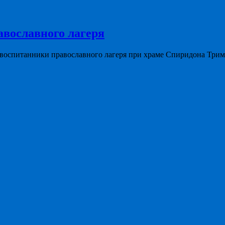
авославного лагеря
 воспитанники православного лагеря при храме Спиридона Три