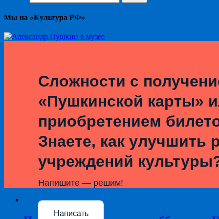
Мы на «Культура РФ»
Сложности с получен
«Пушкинской карты» 
приобретением билет
Знаете, как улучшить 
учреждений культуры
Напишите — решим!
Написать