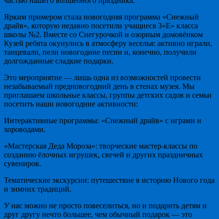
частью нашего волшебного праздника.
Ярким примером стала новогодняя программа «Снежный
драйв», которую недавно посетили учащиеся 3«Е» класса
школы №2. Вместе со Снегурочкой и озорным домовёнком
Кузей ребята окунулись в атмосферу веселья: активно играли,
танцевали, пели новогодние песни и, конечно, получили
долгожданные сладкие подарки.
Это мероприятие — лишь одна из возможностей провести
незабываемый предновогодний день в стенах музея. Мы
приглашаем школьные классы, группы детских садов и семьи
посетить наши новогодние активности:
Интерактивные программы: «Снежный драйв» с играми и
хороводами.
«Мастерская Деда Мороза»: творческие мастер-классы по
созданию ёлочных игрушек, свечей и других праздничных
сувениров.
Тематические экскурсии: путешествие в историю Нового года
и зимних традиций.
У нас можно не просто повеселиться, но и подарить детям и
друг другу нечто большее, чем обычный подарок — это