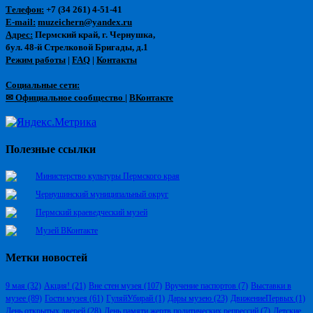
Телефон:
+7 (34 261) 4-51-41
E-mail:
muzeichern@yandex.ru
Адрес:
Пермский край, г. Чернушка,
бул. 48-й Стрелковой Бригады, д.1
Режим работы
|
FAQ
|
Контакты
Социальные сети:
✉ Официальное сообщество
|
ВКонтакте
Полезные ссылки
Министерство культуры Пермского края
Чернушинский муниципальный округ
Пермский краеведческий музей
Музей ВКонтакте
Метки новостей
9 мая
(32)
Акция!
(21)
Вне стен музея
(107)
Вручение паспортов
(7)
Выставки в
музее
(89)
Гости музея
(61)
ГуляйУбирай
(1)
Дары музею
(23)
ДвижениеПервых
(1)
День открытых дверей
(28)
День памяти жертв политических репрессий
(7)
Детские