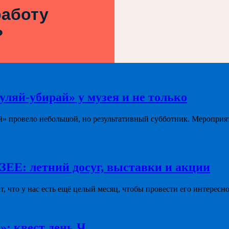
работу
?
уляй-убирай» у музея и не только
й» провело небольшой, но результативный субботник. Мероприя
летний досуг, выставки и акции
ит, что у нас есть ещё целый месяц, чтобы провести его интересно
»: квест день Ч.