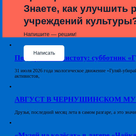
Знаете, как улучшить 
учреждений культуры
Напишите — решим!
Написать
Поддерживая чистоту: субботник «Г
31 июля 2026 года экологическое движение «Гуляй-убира
активистов,
АВГУСТ В ЧЕРНУШИНСКОМ МУЗЕЕ: 
Друзья, последний месяц лета в самом разгаре, а это знач
«Музей на колёсах» в лагере «Чайка