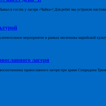
ывал в гостях у лагеря «Чайка»! Для ребят мы устроили настоя
льтурой
ключительное мероприятие в рамках месячника марийской культ
авославного лагеря
 воспитанники православного лагеря при храме Спиридона Три