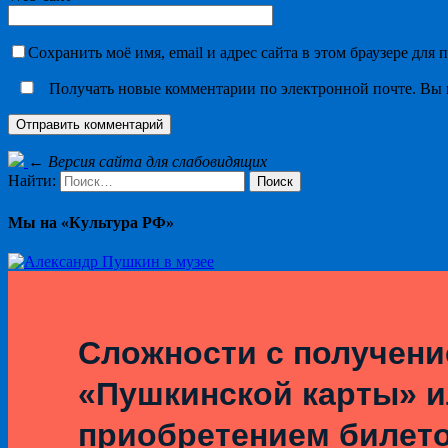
Сохранить моё имя, email и адрес сайта в этом браузере дл
Получать новые комментарии по электронной почте. Вы
←
Версия сайта для слабовидящих
Найти:
Мы на «Культура РФ»
Сложности с получен
«Пушкинской карты» 
приобретением билет