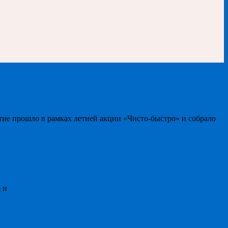
тие прошло в рамках летней акции «Чисто-быстро» и собрало
 и