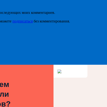
я последующих моих комментариев.
 можете
подписаться
без комментирования.
ием
или
ов?