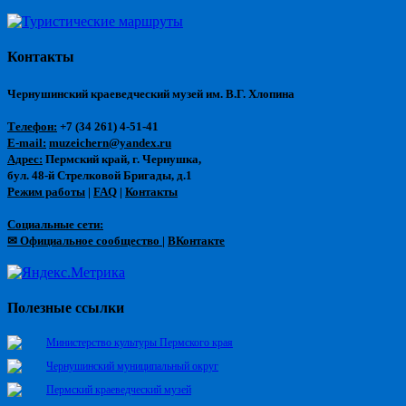
Контакты
Чернушинский краеведческий музей им. В.Г. Хлопина
Телефон:
+7 (34 261) 4-51-41
E-mail:
muzeichern@yandex.ru
Адрес:
Пермский край, г. Чернушка,
бул. 48-й Стрелковой Бригады, д.1
Режим работы
|
FAQ
|
Контакты
Социальные сети:
✉ Официальное сообщество
|
ВКонтакте
Полезные ссылки
Министерство культуры Пермского края
Чернушинский муниципальный округ
Пермский краеведческий музей