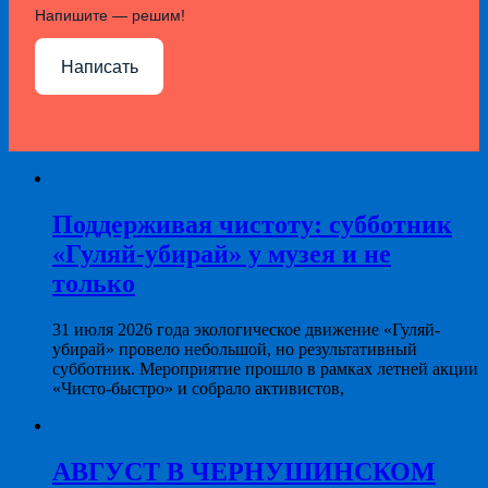
Напишите — решим!
Написать
Поддерживая чистоту: субботник
«Гуляй-убирай» у музея и не
только
31 июля 2026 года экологическое движение «Гуляй-
убирай» провело небольшой, но результативный
субботник. Мероприятие прошло в рамках летней акции
«Чисто-быстро» и собрало активистов,
АВГУСТ В ЧЕРНУШИНСКОМ