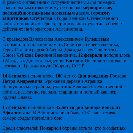
В рамках соглашения о сотрудничестве с 22-м пожарно-
спасательным отрядом в музее прошло
мероприятие,
посвящённое важным памятным датам, героизму
защитников Отечества
в годы Великой Отечественной
войны и подвигам героев, принимавших участие в боевых
действиях на территории Афганистана.
С краеведом Вячеславом Алексеевичем Булышевым
вспомнили и почтили память Советского военачальника,
Героя Сталинградской битвы, Дважды героя Советского
Союза Чуйкова Василия Ивановича,
12 февраля
исполнилось
124 года со Дня его рождения. Василий Иванович основал и
возглавил Гражданскую Оборону СССР.
14 февраля
исполнилось
100 лет со Дня рождения Гостева
Петра Андреевича
. Уроженец деревни Атряшка
Чернушинского района, участник Великой Отечественной
войны, разведчик, гвардии старшина и полный кавалер
ордена Славы.
15 февраля
исполнилось
35 лет со дня вывода войск из
Афганистана
. В Афганистане побывал 131 наш земляк,
семеро солдат погибли в бою.
Среди спасателей Пожарной охраны есть те, кто о событиях