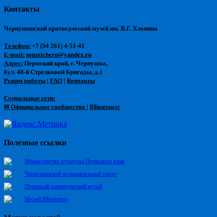
Контакты
Чернушинский краеведческий музей им. В.Г. Хлопина
Телефон:
+7 (34 261) 4-51-41
E-mail:
muzeichern@yandex.ru
Адрес:
Пермский край, г. Чернушка,
бул. 48-й Стрелковой Бригады, д.1
Режим работы
|
FAQ
|
Контакты
Социальные сети:
✉ Официальное сообщество
|
ВКонтакте
Полезные ссылки
Министерство культуры Пермского края
Чернушинский муниципальный округ
Пермский краеведческий музей
Музей ВКонтакте