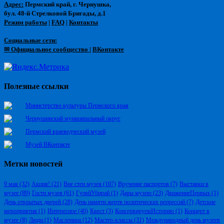
Адрес:
Пермский край, г. Чернушка,
бул. 48-й Стрелковой Бригады, д.1
Режим работы
|
FAQ
|
Контакты
Социальные сети:
✉ Официальное сообщество
|
ВКонтакте
Полезные ссылки
Министерство культуры Пермского края
Чернушинский муниципальный округ
Пермский краеведческий музей
Музей ВКонтакте
Метки новостей
9 мая
(32)
Акция!
(21)
Вне стен музея
(107)
Вручение паспортов
(7)
Выставки в
музее
(89)
Гости музея
(61)
ГуляйУбирай
(1)
Дары музею
(23)
ДвижениеПервых
(1)
День открытых дверей
(28)
День памяти жертв политических репрессий
(7)
Детские
мероприятия
(1)
Интересное
(40)
Квест
(3)
КонсервируемИсторию
(1)
Концерт в
музее
(8)
Люди
(1)
Масленица
(12)
Мастер-классы
(31)
Международный день музеев