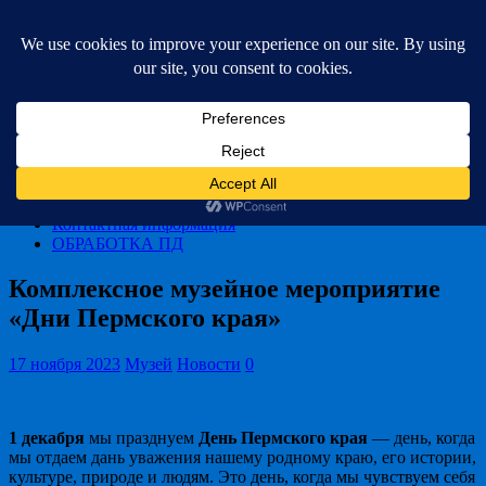
Чернушинский краеведческий музей
им. В.Г. Хлопина
Новости
Выставки
Стоимость билетов
Фонды
О Музее
Контактная информация
ОБРАБОТКА ПД
Комплексное музейное мероприятие
«Дни Пермского края»
17 ноября 2023
Музей
Новости
0
1 декабря
мы празднуем
День Пермского края
— день, когда
мы отдаем дань уважения нашему родному краю, его истории,
культуре, природе и людям. Это день, когда мы чувствуем себя