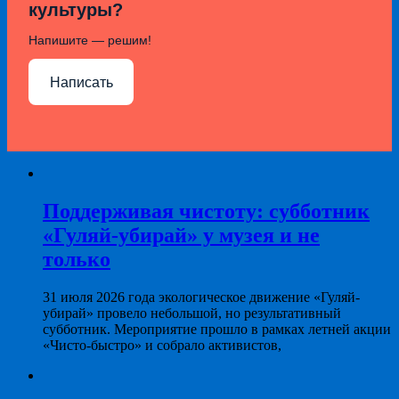
культуры?
Напишите — решим!
Написать
Поддерживая чистоту: субботник
«Гуляй-убирай» у музея и не
только
31 июля 2026 года экологическое движение «Гуляй-
убирай» провело небольшой, но результативный
субботник. Мероприятие прошло в рамках летней акции
«Чисто-быстро» и собрало активистов,