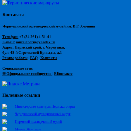
Контакты
Чернушинский краеведческий музей им. В.Г. Хлопина
Телефон:
+7 (34 261) 4-51-41
E-mail:
muzeichern@yandex.ru
Адрес:
Пермский край, г. Чернушка,
бул. 48-й Стрелковой Бригады, д.1
Режим работы
|
FAQ
|
Контакты
Социальные сети:
✉ Официальное сообщество
|
ВКонтакте
Полезные ссылки
Министерство культуры Пермского края
Чернушинский муниципальный округ
Пермский краеведческий музей
Музей ВКонтакте