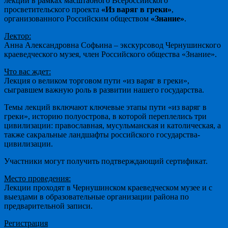
лекции в рамках масштабного Всероссийского
просветительского проекта
«Из варяг в греки»
,
организованного Российским обществом
«Знание»
.
Лектор:
Анна Александровна Софьина – экскурсовод Чернушинского
краеведческого музея, член Российского общества «Знание».
Что вас ждет:
Лекция о великом торговом пути «из варяг в греки»,
сыгравшем важную роль в развитии нашего государства.
Темы лекций включают ключевые этапы пути «из варяг в
греки», историю полуострова, в которой переплелись три
цивилизации: православная, мусульманская и католическая, а
также сакральные ландшафты российского государства-
цивилизации.
Участники могут получить подтверждающий сертификат.
Место проведения:
Лекции проходят в Чернушинском краеведческом музее и с
выездами в образовательные организации района по
предварительной записи.
Регистрация