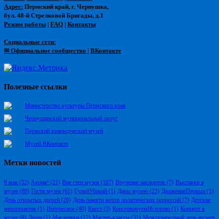
Адрес:
Пермский край, г. Чернушка,
бул. 48-й Стрелковой Бригады, д.1
Режим работы
|
FAQ
|
Контакты
Социальные сети:
✉ Официальное сообщество
|
ВКонтакте
Полезные ссылки
Министерство культуры Пермского края
Чернушинский муниципальный округ
Пермский краеведческий музей
Музей ВКонтакте
Метки новостей
9 мая
(32)
Акция!
(21)
Вне стен музея
(107)
Вручение паспортов
(7)
Выставки в
музее
(89)
Гости музея
(61)
ГуляйУбирай
(1)
Дары музею
(23)
ДвижениеПервых
(1)
День открытых дверей
(28)
День памяти жертв политических репрессий
(7)
Детские
мероприятия
(1)
Интересное
(40)
Квест
(3)
КонсервируемИсторию
(1)
Концерт в
музее
(8)
Люди
(1)
Масленица
(12)
Мастер-классы
(31)
Международный день музеев