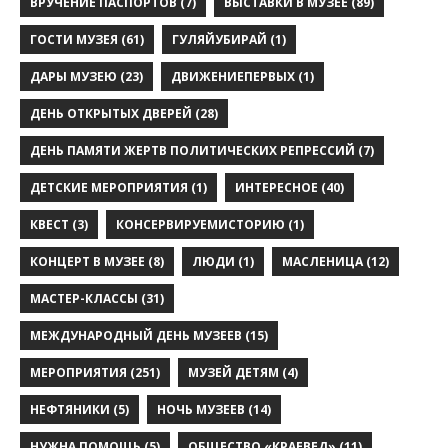
ВРУЧЕНИЕ ПАСПОРТОВ
(7)
ВЫСТАВКИ В МУЗЕЕ
(89)
ГОСТИ МУЗЕЯ
(61)
ГУЛЯЙУБИРАЙ
(1)
ДАРЫ МУЗЕЮ
(23)
ДВИЖЕНИЕПЕРВЫХ
(1)
ДЕНЬ ОТКРЫТЫХ ДВЕРЕЙ
(28)
ДЕНЬ ПАМЯТИ ЖЕРТВ ПОЛИТИЧЕСКИХ РЕПРЕССИЙ
(7)
ДЕТСКИЕ МЕРОПРИЯТИЯ
(1)
ИНТЕРЕСНОЕ
(40)
КВЕСТ
(3)
КОНСЕРВИРУЕМИСТОРИЮ
(1)
КОНЦЕРТ В МУЗЕЕ
(8)
ЛЮДИ
(1)
МАСЛЕНИЦА
(12)
МАСТЕР-КЛАССЫ
(31)
МЕЖДУНАРОДНЫЙ ДЕНЬ МУЗЕЕВ
(15)
МЕРОПРИЯТИЯ
(251)
МУЗЕЙ ДЕТЯМ
(4)
НЕФТЯНИКИ
(5)
НОЧЬ МУЗЕЕВ
(14)
НУЖНА ПОМОЩЬ
(5)
ОБЩЕСТВО «КРАЕВЕД»
(11)