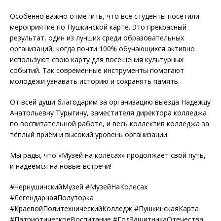
Особенно важно отметить, что все студенты посетили
мероприятие по Пушкинской карте. Это прекрасный
результат, один из лучших среди образовательных
организаций, когда почти 100% обучающихся активно
используют свою карту для посещения культурных
событий. Так современные инструменты помогают
молодёжи узнавать историю и сохранять память.
От всей души благодарим за организацию выезда Надежду
Анатольевну Турыгину, заместителя директора колледжа
по воспитательной работе, и весь коллектив колледжа за
тёплый приём и высокий уровень организации.
Мы рады, что «Музей на колёсах» продолжает свой путь,
и надеемся на новые встречи!
#ЧернушинскийМузей #МузейНаКолесах
#ЛегендарнаяПолуторка
#КраевойПолитехническийКолледж #ПушкинскаяКарта
#ПатриотическоеВоспитание #ГодЗащитникаОтечества