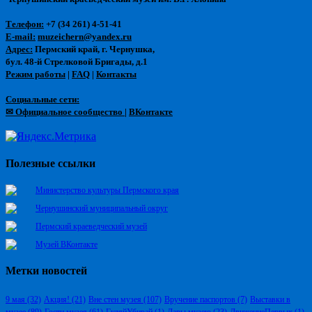
Телефон:
+7 (34 261) 4-51-41
E-mail:
muzeichern@yandex.ru
Адрес:
Пермский край, г. Чернушка,
бул. 48-й Стрелковой Бригады, д.1
Режим работы
|
FAQ
|
Контакты
Социальные сети:
✉ Официальное сообщество
|
ВКонтакте
Полезные ссылки
Министерство культуры Пермского края
Чернушинский муниципальный округ
Пермский краеведческий музей
Музей ВКонтакте
Метки новостей
9 мая
(32)
Акция!
(21)
Вне стен музея
(107)
Вручение паспортов
(7)
Выставки в
музее
(89)
Гости музея
(61)
ГуляйУбирай
(1)
Дары музею
(23)
ДвижениеПервых
(1)