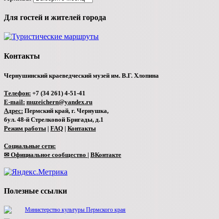
Для гостей и жителей города
Контакты
Чернушинский краеведческий музей им. В.Г. Хлопина
Телефон:
+7 (34 261) 4-51-41
E-mail:
muzeichern@yandex.ru
Адрес:
Пермский край, г. Чернушка,
бул. 48-й Стрелковой Бригады, д.1
Режим работы
|
FAQ
|
Контакты
Социальные сети:
✉ Официальное сообщество
|
ВКонтакте
Полезные ссылки
Министерство культуры Пермского края