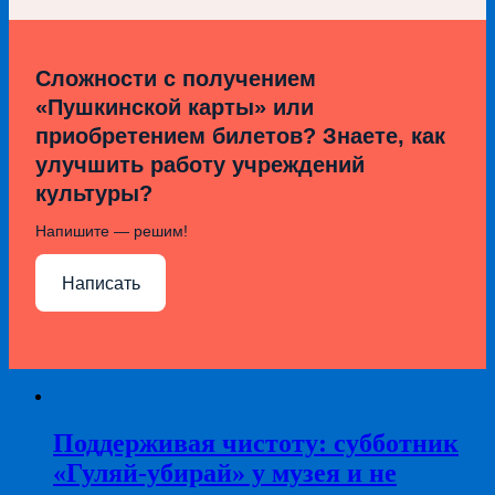
Сложности с получением
«Пушкинской карты» или
приобретением билетов? Знаете, как
улучшить работу учреждений
культуры?
Напишите — решим!
Написать
Поддерживая чистоту: субботник
«Гуляй-убирай» у музея и не