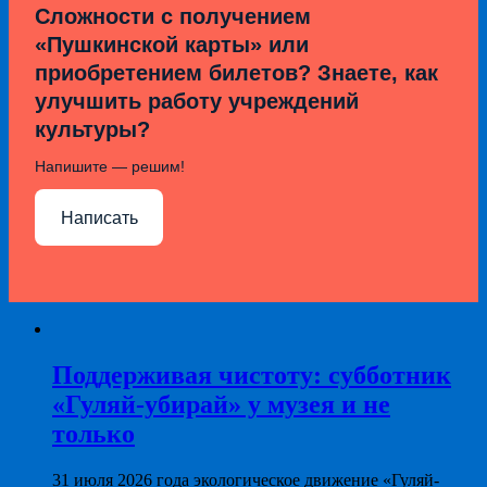
Сложности с получением
«Пушкинской карты» или
приобретением билетов? Знаете, как
улучшить работу учреждений
культуры?
Напишите — решим!
Написать
Поддерживая чистоту: субботник
«Гуляй-убирай» у музея и не
только
31 июля 2026 года экологическое движение «Гуляй-