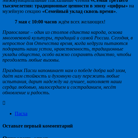
Межмуниципальные Пасхальные чтения
«Семья третьего
тысячелетия: традиционные ценности в эпоху «цифры»
на
музейную секцию
«Семейный уклад сквозь время»
.
7 мая с 10:00 часов
ждём всех желающих!
Православие – один из столпов единства народа, основа
многовековой культуры, традиций и самой России. Сегодня, в
непростое для Отечества время, когда недруги пытаются
подорвать наши устои, нравственность, традиционные
уклады общества, особо важно сохранять единство, чтобы
преодолеть любые вызовы.
Праздник Пасхи напоминает нам о победе добра над злом,
даёт нам стойкость и духовную силу пережить любые
испытания, дарит надежду на лучшее, наполняет наши
сердца любовью, милосердием и состраданием, несёт
обновление и радость.
Пасха
Оставьте первый комментарий