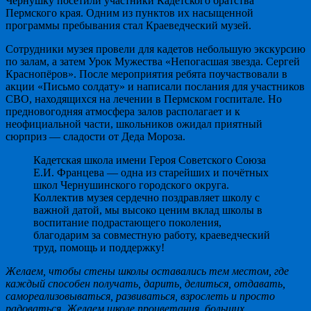
Чернушку посетили участники Кадетского братства
Пермского края. Одним из пунктов их насыщенной
программы пребывания стал Краеведческий музей.
Сотрудники музея провели для кадетов небольшую экскурсию
по залам, а затем Урок Мужества «Непогасшая звезда. Сергей
Краснопёров». После мероприятия ребята поучаствовали в
акции «Письмо солдату» и написали послания для участников
СВО, находящихся на лечении в Пермском госпитале. Но
предновогодняя атмосфера залов располагает и к
неофициальной части, школьников ожидал приятный
сюрприз — сладости от Деда Мороза.
Кадетская школа имени Героя Советского Союза
Е.И. Францева — одна из старейших и почётных
школ Чернушинского городского округа.
Коллектив музея сердечно поздравляет школу с
важной датой, мы высоко ценим вклад школы в
воспитание подрастающего поколения,
благодарим за совместную работу, краеведческий
труд, помощь и поддержку!
Желаем, чтобы стены школы оставались тем местом, где
каждый способен получать, дарить, делиться, отдавать,
самореализовываться, развиваться, взрослеть и просто
радоваться. Желаем школе процветания, больших