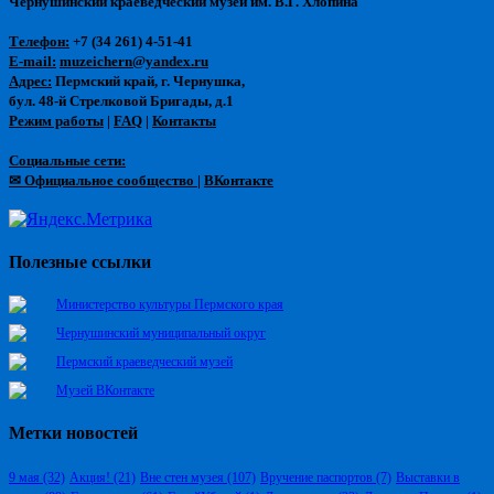
Чернушинский краеведческий музей им. В.Г. Хлопина
Телефон:
+7 (34 261) 4-51-41
E-mail:
muzeichern@yandex.ru
Адрес:
Пермский край, г. Чернушка,
бул. 48-й Стрелковой Бригады, д.1
Режим работы
|
FAQ
|
Контакты
Социальные сети:
✉ Официальное сообщество
|
ВКонтакте
Полезные ссылки
Министерство культуры Пермского края
Чернушинский муниципальный округ
Пермский краеведческий музей
Музей ВКонтакте
Метки новостей
9 мая
(32)
Акция!
(21)
Вне стен музея
(107)
Вручение паспортов
(7)
Выставки в