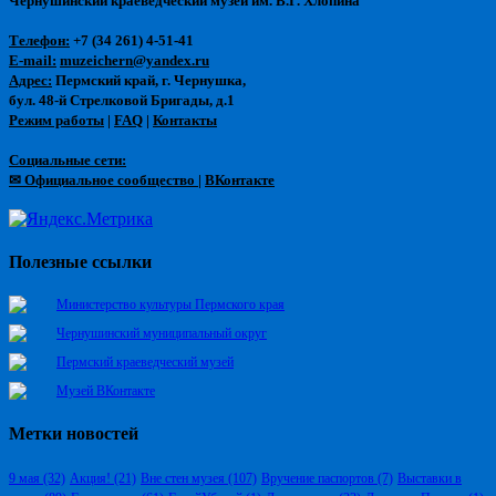
Чернушинский краеведческий музей им. В.Г. Хлопина
Телефон:
+7 (34 261) 4-51-41
E-mail:
muzeichern@yandex.ru
Адрес:
Пермский край, г. Чернушка,
бул. 48-й Стрелковой Бригады, д.1
Режим работы
|
FAQ
|
Контакты
Социальные сети:
✉ Официальное сообщество
|
ВКонтакте
Полезные ссылки
Министерство культуры Пермского края
Чернушинский муниципальный округ
Пермский краеведческий музей
Музей ВКонтакте
Метки новостей
9 мая
(32)
Акция!
(21)
Вне стен музея
(107)
Вручение паспортов
(7)
Выставки в