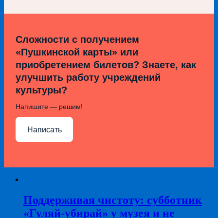
Сложности с получением
«Пушкинской карты» или
приобретением билетов? Знаете, как
улучшить работу учреждений
культуры?
Напишите — решим!
Написать
Поддерживая чистоту: субботник
«Гуляй-убирай» у музея и не