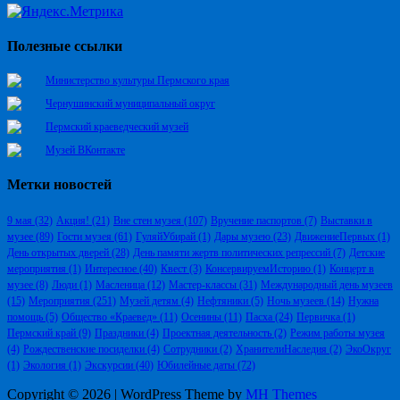
Полезные ссылки
Министерство культуры Пермского края
Чернушинский муниципальный округ
Пермский краеведческий музей
Музей ВКонтакте
Метки новостей
9 мая
(32)
Акция!
(21)
Вне стен музея
(107)
Вручение паспортов
(7)
Выставки в
музее
(89)
Гости музея
(61)
ГуляйУбирай
(1)
Дары музею
(23)
ДвижениеПервых
(1)
День открытых дверей
(28)
День памяти жертв политических репрессий
(7)
Детские
мероприятия
(1)
Интересное
(40)
Квест
(3)
КонсервируемИсторию
(1)
Концерт в
музее
(8)
Люди
(1)
Масленица
(12)
Мастер-классы
(31)
Международный день музеев
(15)
Мероприятия
(251)
Музей детям
(4)
Нефтяники
(5)
Ночь музеев
(14)
Нужна
помощь
(5)
Общество «Краевед»
(11)
Осенины
(11)
Пасха
(24)
Первичка
(1)
Пермский край
(9)
Праздники
(4)
Проектная деятельность
(2)
Режим работы музея
(4)
Рождественские посиделки
(4)
Сотрудники
(2)
ХранителиНаследия
(2)
ЭкоОкруг
(1)
Экология
(1)
Экскурсии
(40)
Юбилейные даты
(72)
Copyright © 2026 | WordPress Theme by
MH Themes