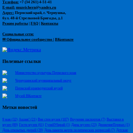
Телефон:
+7 (34 261) 4-51-41
E-mail:
muzeichern@yandex.ru
Адрес:
Пермский край, г. Чернушка,
бул. 48-й Стрелковой Бригады, д.1
Режим работы
|
FAQ
|
Контакты
Социальные сети:
✉ Официальное сообщество
|
ВКонтакте
Полезные ссылки
Министерство культуры Пермского края
Чернушинский муниципальный округ
Пермский краеведческий музей
Музей ВКонтакте
Метки новостей
9 мая
(32)
Акция!
(21)
Вне стен музея
(107)
Вручение паспортов
(7)
Выставки в
музее
(89)
Гости музея
(61)
ГуляйУбирай
(1)
Дары музею
(23)
ДвижениеПервых
(1)
День открытых дверей
(28)
День памяти жертв политических репрессий
(7)
Детские